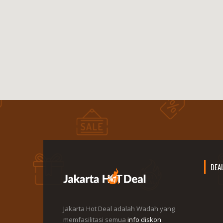
DEA
Jakarta Hot Deal adalah Wadah yang
memfasilitasi semua
info diskon