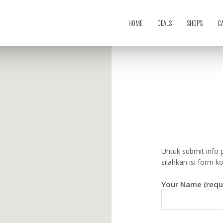
HOME
DEALS
SHOPS
C
Untuk submit info 
silahkan isi form k
Your Name (requ