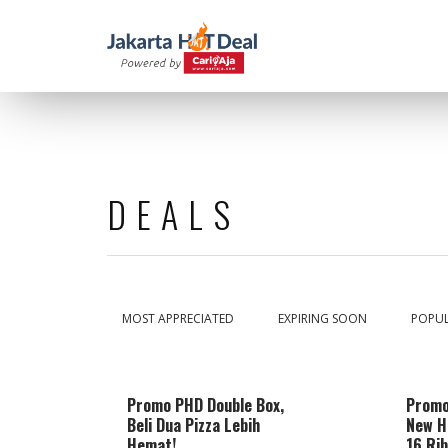
DEALS
MOST APPRECIATED
EXPIRING SOON
POPU
Promo PHD Double Box,
Promo
Beli Dua Pizza Lebih
New H
Hemat!
16 Ri