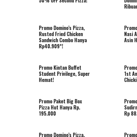
50% OFF Second Pizza!
Domin
Ribua
Promo Domino’s Pizza,
Promo
Rusted Fried Chicken
Nasi 
Sandwich Combo Hanya
Asin 
Rp40.909*!
Promo Kintan Buffet
Promo
Student Privilege, Super
1st A
Hemat!
Chick
Promo Paket Big Box
Promo
Pizza Hut Hanya Rp.
Sudir
195.000
Rp 88
Promo Domino’s Pizza,
Promo