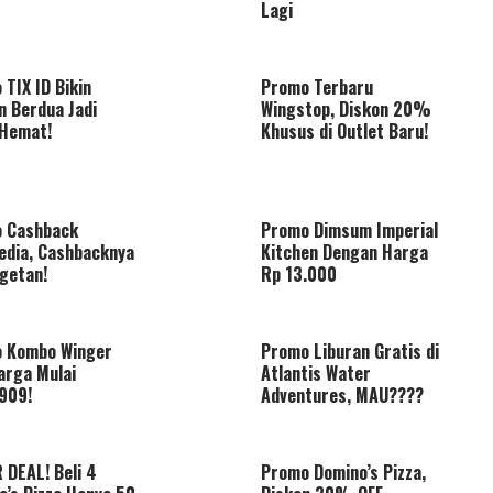
Lagi
TIX ID Bikin
Promo Terbaru
n Berdua Jadi
Wingstop, Diskon 20%
 Hemat!
Khusus di Outlet Baru!
 Cashback
Promo Dimsum Imperial
edia, Cashbacknya
Kitchen Dengan Harga
getan!
Rp 13.000
 Kombo Winger
Promo Liburan Gratis di
arga Mulai
Atlantis Water
909!
Adventures, MAU????
 DEAL! Beli 4
Promo Domino’s Pizza,