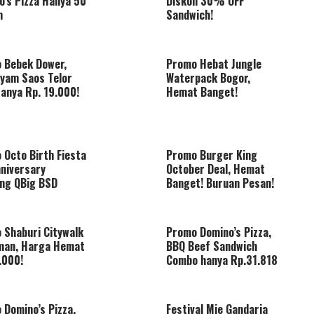
o’s Pizza Hanya 50
Diskon 30% OFF
n
Sandwich!
 Bebek Dower,
Promo Hebat Jungle
Ayam Saos Telor
Waterpack Bogor,
Hanya Rp. 19.000!
Hemat Banget!
 Octo Birth Fiesta
Promo Burger King
nniversary
October Deal, Hemat
ing QBig BSD
Banget! Buruan Pesan!
 Shaburi Citywalk
Promo Domino’s Pizza,
man, Harga Hemat
BBQ Beef Sandwich
.000!
Combo hanya Rp.31.818
 Domino’s Pizza,
Festival Mie Gandaria