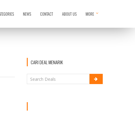
ATEGORIES
NEWS
CONTACT
ABOUT US
MORE
CARI DEAL MENARIK
DAILY DEAL
Promo Burger King
April, Kupon Hemat