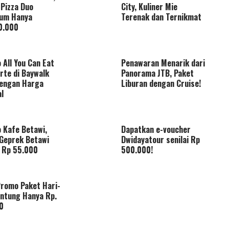
 Pizza Duo
City, Kuliner Mie
um Hanya
Terenak dan Ternikmat
0.000
 All You Can Eat
Penawaran Menarik dari
rte di Baywalk
Panorama JTB, Paket
dengan Harga
Liburan dengan Cruise!
al
 Kafe Betawi,
Dapatkan e-voucher
Geprek Betawi
Dwidayatour senilai Rp
 Rp 55.000
500.000!
romo Paket Hari-
Untung Hanya Rp.
0