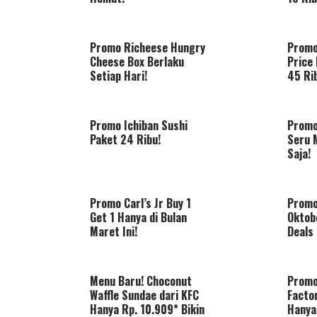
Promo Richeese Hungry
Promo
Cheese Box Berlaku
Price 
Setiap Hari!
45 Ri
Promo Ichiban Sushi
Promo
Paket 24 Ribu!
Seru M
Saja!
Promo Carl’s Jr Buy 1
Promo
Get 1 Hanya di Bulan
Oktob
Maret Ini!
Deals 
Menu Baru! Choconut
Promo
Waffle Sundae dari KFC
Factor
Hanya Rp. 10.909* Bikin
Hanya