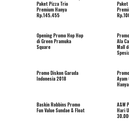
Paket Pizza Trio
Paket
Premium Hanya
Premi
Rp.145.455
Rp.10
Opening Promo Hop Hop
Promo
di Green Pramuka
Ala Ca
Square
Mall 
Spesi
Promo Diskon Garuda
Promo
Indonesia 2018
Ayam 
Hanya
Baskin Robbins Promo
A&W P
Fun Value Sundae & Float
Hari 
30.00