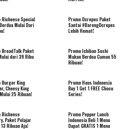
 Richeese Special
Promo Dcrepes Paket
Berdua Mulai Dari
Santai #BarengDcrepes
bu!
Lebih Hemat!
 BreadTalk Paket
Promo Ichiban Sushi
ulai dari 39 Ribu
Makan Berdua Cuman 55
Ribuan!
 Burger King
Promo Haus Indonesia
er, Cheesy King
Buy 1 Get 1 FREE Choco
Mulai 25 Ribuan!
Series!
 Richeese
Promo Pepper Lunch
y, Paket Pelajar
Indonesia Beli 1 Menu
 13 Ribuan Aja!
Dapat GRATIS 1 Menu