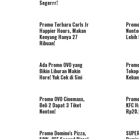
Segerrr!
Promo Terbaru Carls Jr
Promo 
Happier Hours, Makan
Nonto
Kenyang Hanya 27
Lebih
Ribuan!
Ada Promo OVO yang
Promo
Bikin Liburan Makin
Tokop
Hore! Yuk Cek di Sini
Keban
Promo OVO Cinemaxx,
Promo
Beli 2 Dapat 3 Tiket
KFC H
Nonton!
Rp20.
Promo Domino’s Pizza,
SUPER