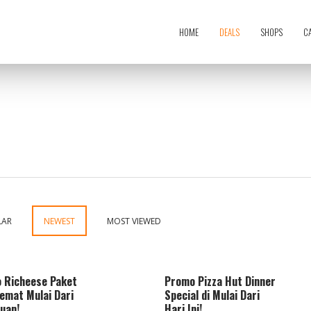
HOME
DEALS
SHOPS
C
LAR
NEWEST
MOST VIEWED
 Richeese Paket
Promo Pizza Hut Dinner
emat Mulai Dari
Special di Mulai Dari
buan!
Hari Ini!