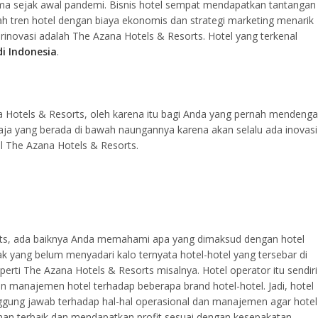
utama sejak awal pandemi. Bisnis hotel sempat mendapatkan tantangan
lah tren hotel dengan biaya ekonomis dan strategi marketing menarik
berinovasi adalah The Azana Hotels & Resorts. Hotel yang terkenal
di Indonesia
.
a Hotels & Resorts, oleh karena itu bagi Anda yang pernah mendenga
aja yang berada di bawah naungannya karena akan selalu ada inovasi
 The Azana Hotels & Resorts.
ts, ada baiknya Anda memahami apa yang dimaksud dengan hotel
k yang belum menyadari kalo ternyata hotel-hotel yang tersebar di
eperti The Azana Hotels & Resorts misalnya. Hotel operator itu sendiri
 manajemen hotel terhadap beberapa brand hotel-hotel. Jadi, hotel
ggung jawab terhadap hal-hal operasional dan manajemen agar hotel
an terbaik dan mendapatkan profit sesuai dengan kesepakatan