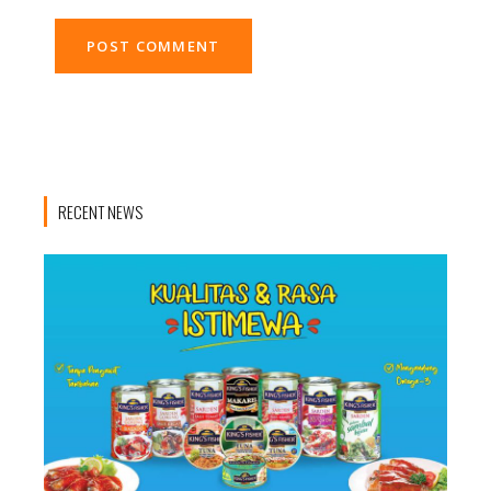
RECENT NEWS