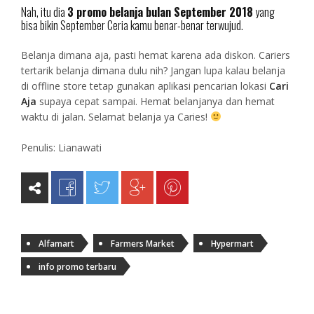
Nah, itu dia
3 promo belanja bulan September 2018
yang
bisa bikin September Ceria kamu benar-benar terwujud.
Belanja dimana aja, pasti hemat karena ada diskon. Cariers
tertarik belanja dimana dulu nih? Jangan lupa kalau belanja
di offline store tetap gunakan aplikasi pencarian lokasi
Cari
Aja
supaya cepat sampai. Hemat belanjanya dan hemat
waktu di jalan. Selamat belanja ya Caries!
Penulis: Lianawati
Alfamart
Farmers Market
Hypermart
info promo terbaru