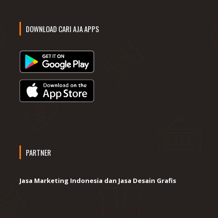
DOWNLOAD CARI AJA APPS
PARTNER
Jasa Marketing Indonesia dan Jasa Desain Grafis