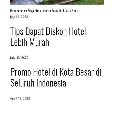
Rekomendasi Staycation Liburan Sekolah di Kota Anda
July 13, 2022
Tips Dapat Diskon Hotel
Lebih Murah
July 13, 2022
Promo Hotel di Kota Besar di
Seluruh Indonesia!
April 19, 2022