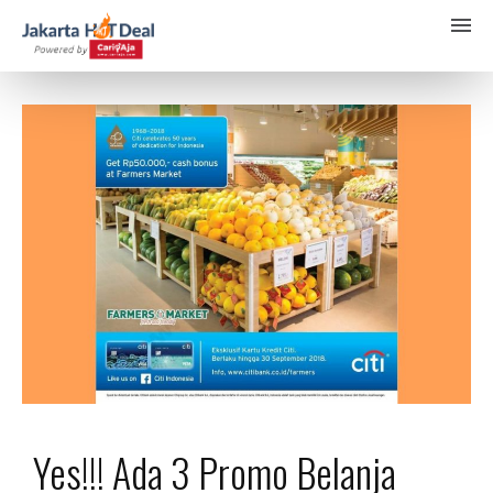
Yes!!! Ada 3 Promo Belanja