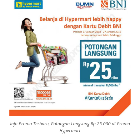
Info Promo Terbaru, Potongan Langsung Rp 25.000 di Promo
Hypermart