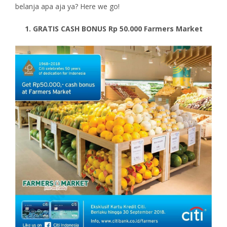
belanja apa aja ya? Here we go!
1. GRATIS CASH BONUS Rp 50.000 Farmers Market