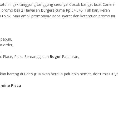
tu ini gak tanggung-tanggung serunya! Cocok banget buat Cariers
a promo beli 2 Hawaiian Burgers cuma Rp 54.545. Tuh kan, keren
u tolak. Mau ambil promonya? Baca syarat dan ketentuan promo ini
apapun,
m order,
,
ific Place, Plaza Semanggi dan
Bogor
Pajajaran,
n bareng di Carl’s Jr. Makan berdua jadi lebih hemat, don’t miss it ya
omino Pizza