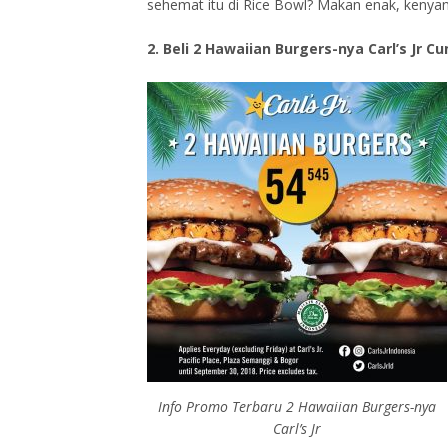
sehemat itu di Rice Bowl? Makan enak, kenya
2. Beli 2 Hawaiian Burgers-nya Carl’s Jr C
Info Promo Terbaru 2 Hawaiian Burgers-nya
Carl’s Jr