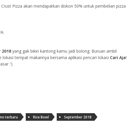
a Crust Pizza akan mendapatkan diskon 50% untuk pembelian pizza
za,
 2018
yang gak bikin kantong kamu jadi bolong. Buruan ambil
 lokasi tempat makannya bersama aplikasi pencari lokasi
Cari Aja
!
sar :’)
mo terbaru
Rice Bowl
September 2018