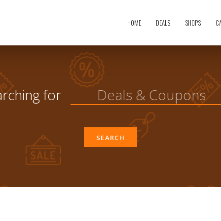
HOME
DEALS
SHOPS
C
arching for
SEARCH