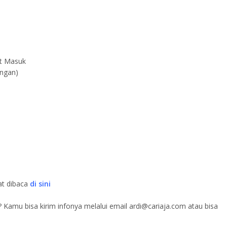
et Masuk
ungan)
at dibaca
di sini
 Kamu bisa kirim infonya melalui email
ardi@cariaja.com
atau bisa