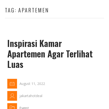
TAG:
APARTEMEN
Inspirasi Kamar
Apartemen Agar Terlihat
Luas
August 11, 2022
jakartahotdeal
Event