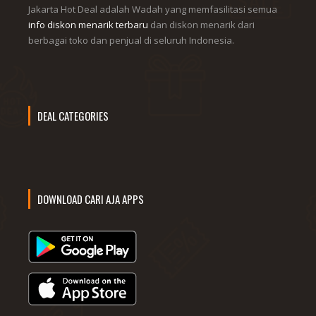
Jakarta Hot Deal adalah Wadah yang memfasilitasi semua
info diskon menarik terbaru
dan diskon menarik dari
berbagai toko dan penjual di seluruh Indonesia.
DEAL CATEGORIES
DOWNLOAD CARI AJA APPS