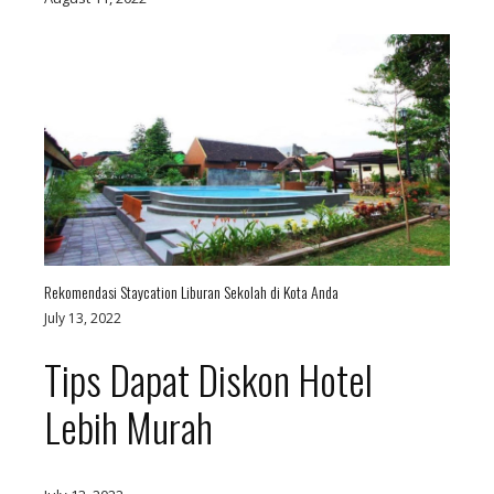
Rekomendasi Staycation Liburan Sekolah di Kota Anda
July 13, 2022
Tips Dapat Diskon Hotel
Lebih Murah