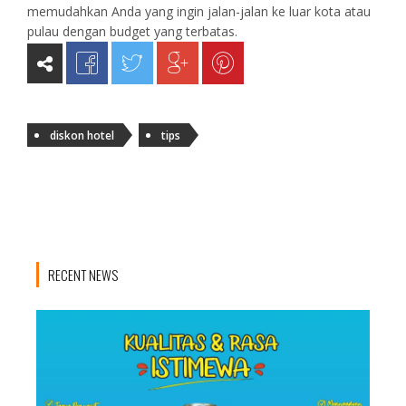
memudahkan Anda yang ingin jalan-jalan ke luar kota atau
pulau dengan budget yang terbatas.
diskon hotel
tips
RECENT NEWS