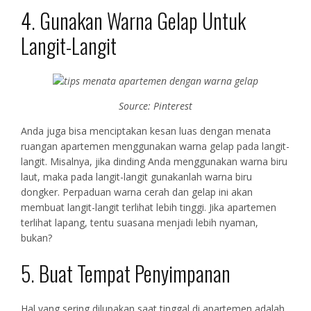
4. Gunakan Warna Gelap Untuk
Langit-Langit
Source: Pinterest
Anda juga bisa menciptakan kesan luas dengan menata
ruangan apartemen menggunakan warna gelap pada langit-
langit. Misalnya, jika dinding Anda menggunakan warna biru
laut, maka pada langit-langit gunakanlah warna biru
dongker. Perpaduan warna cerah dan gelap ini akan
membuat langit-langit terlihat lebih tinggi. Jika apartemen
terlihat lapang, tentu suasana menjadi lebih nyaman,
bukan?
5. Buat Tempat Penyimpanan
Hal yang sering dilupakan saat tinggal di apartemen adalah