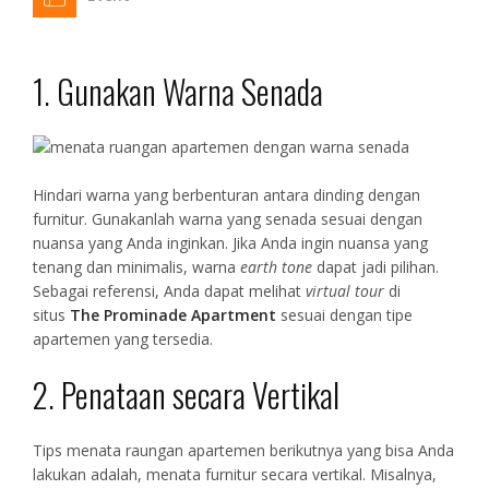
1. Gunakan Warna Senada
Hindari warna yang berbenturan antara dinding dengan
furnitur. Gunakanlah warna yang senada sesuai dengan
nuansa yang Anda inginkan. Jika Anda ingin nuansa yang
tenang dan minimalis, warna
earth tone
dapat jadi pilihan.
Sebagai referensi, Anda dapat melihat
virtual tour
di
situs
The Prominade Apartment
sesuai dengan tipe
apartemen yang tersedia.
2. Penataan secara Vertikal
Tips menata raungan apartemen berikutnya yang bisa Anda
lakukan adalah, menata furnitur secara vertikal. Misalnya,