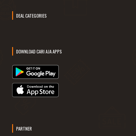
DEAL CATEGORIES
DOWNLOAD CARI AJA APPS
PARTNER