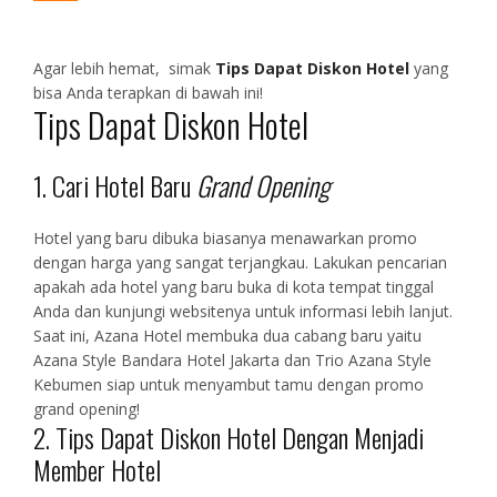
Agar lebih hemat, simak
Tips Dapat Diskon Hotel
yang
bisa Anda terapkan di bawah ini!
Tips Dapat Diskon Hotel
1. Cari Hotel Baru
Grand Opening
Hotel yang baru dibuka biasanya menawarkan promo
dengan harga yang sangat terjangkau. Lakukan pencarian
apakah ada hotel yang baru buka di kota tempat tinggal
Anda dan kunjungi websitenya untuk informasi lebih lanjut.
Saat ini, Azana Hotel membuka dua cabang baru yaitu
Azana Style Bandara Hotel Jakarta dan Trio Azana Style
Kebumen siap untuk menyambut tamu dengan promo
grand opening!
2. Tips Dapat Diskon Hotel Dengan Menjadi
Member Hotel