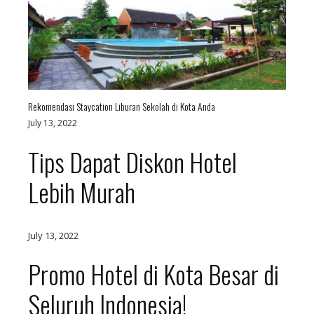
Rekomendasi Staycation Liburan Sekolah di Kota Anda
July 13, 2022
Tips Dapat Diskon Hotel
Lebih Murah
July 13, 2022
Promo Hotel di Kota Besar di
Seluruh Indonesia!